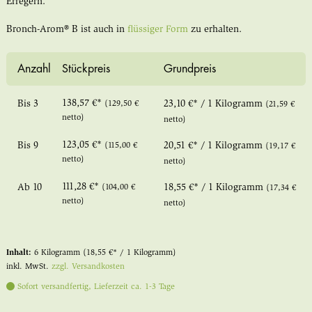
Erregern.
Bronch-Arom® B ist auch in
flüssiger Form
zu erhalten.
Anzahl
Stückpreis
Grundpreis
138,57 €*
Bis
3
(129,50 €
23,10 €* / 1 Kilogramm
(21,59 €
netto)
netto)
123,05 €*
Bis
9
(115,00 €
20,51 €* / 1 Kilogramm
(19,17 €
netto)
netto)
111,28 €*
Ab
10
(104,00 €
18,55 €* / 1 Kilogramm
(17,34 €
netto)
netto)
Inhalt:
6 Kilogramm
(18,55 €* / 1 Kilogramm)
inkl. MwSt.
zzgl. Versandkosten
Sofort versandfertig, Lieferzeit ca. 1-3 Tage