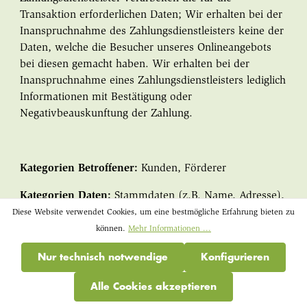
Transaktion erforderlichen Daten; Wir erhalten bei der
Inanspruchnahme des Zahlungsdienstleisters keine der
Daten, welche die Besucher unseres Onlineangebots
bei diesen gemacht haben. Wir erhalten bei der
Inanspruchnahme eines Zahlungsdienstleisters lediglich
Informationen mit Bestätigung oder
Negativbeauskunftung der Zahlung.
Kategorien Betroffener:
Kunden, Förderer
Kategorien Daten:
Stammdaten (z.B. Name, Adresse),
Transaktionsdaten (Bankverbindungen, Rechnungen,
Diese Website verwendet Cookies, um eine bestmögliche Erfahrung bieten zu
Zahlungshistorie), Vertragsdaten (z.B.
können.
Mehr Informationen ...
Vertragsgegenstand, Laufzeit), Meta- und
Nur technisch notwendige
Konfigurieren
Kommunikationsdaten (z.B. Geräte-Information, IP-
Adresse), Kontaktdaten (z.B. E-Mail-Adresse,
Alle Cookies akzeptieren
Telefonnummer)