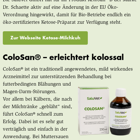
Die SaluVet GmbH hat für ihr Produkt KetoSan
®
B der Marke
Dr. Schaette aktiv auf eine Änderung in der EU Öko-
Verordnung hingewirkt, damit für Bio-Betriebe endlich ein
öko-zertifiziertes Ketose-Präparat zur Verfügung steht.
Zur Webseite Ketose-Milchkuh
ColoSan® – erleichtert kolossal
ColoSan® ist ein traditionell angewendetes, mild wirkendes
Arzneimittel zur unterstützenden Behand­lung bei
futterbedingten Blähungen und
Magen-Darm-Störungen.
Vor allem bei Kälbern, die nach
der Milchtränke „gebläht“ sind,
führt ColoSan® schnell zum
Erfolg. Dabei ist es sehr gut
verträglich und einfach in der
Anwendung. Bei Muttersauen