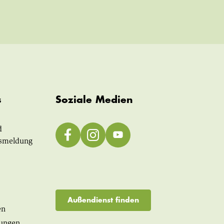
s
Soziale Medien
d
smeldung
Außendienst finden
en
lungen