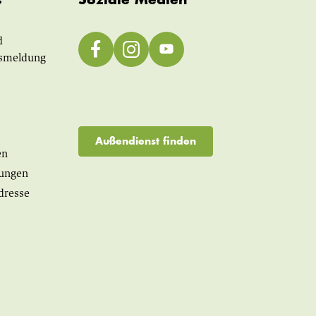
d
smeldung
Außendienst finden
en
lungen
dresse