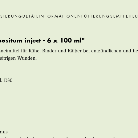
SIERUNG
DETAILINFORMATIONEN
FÜTTERUNGSEMPFEHL
situm inject - 6 x 100 ml"
imittel für Kühe, Rinder und Kälber bei entzündlichen und fiebe
eitrigen Wunden.
l. D30
smus