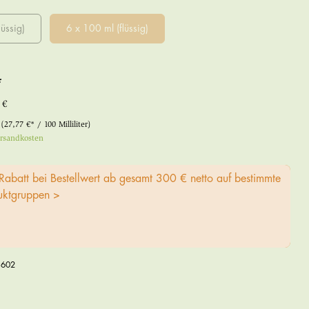
lüssig)
6 x 100 ml (flüssig)
*
 €
r
(27,77 €* / 100 Milliliter)
ersandkosten
Rabatt bei Bestellwert ab gesamt 300 € netto auf bestimmte
uktgruppen >
3602