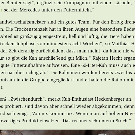
ser Berater sagt“, ergänzt sein Compagnon mit einem Lächeln, 
er
sei der Mercedes unter den Futtermitteln.“
andwirtschaftsmeister sind ein gutes Team. Für den Erfolg drehe
en. Die Trockenstehzeit hat in ihren Augen eine besondere Bede
bteil ist großzügig eingestreut, hell und luftig, die Tiere habe
Trockenstehphase von mindestens acht Wochen“, so Matthias H
 der Zeit derartig zurückbilden, dass man meint, da käme nie wi
Nur so gibt die Kuh anschließend gut Milch.“ Kajetan Hecht ergänz
gute Futteraufnahme aufweisen. Eine 60-Liter-Kuh muss auch 
en nachher richtig ab.“ Die Kalbinnen werden bereits zwei bis
utsam in die Gruppe eingegliedert und erhalten die Ration mit
r.
ten? „Zwischendurch“, merkt Kuh-Enthusiast Heckenberger an,
s probiert, sind davon aber schnell wieder abgekommen, denn d
sind sich einig. „Von nix kommt nix. Wenn man auf hohem Niv
hwertiges Produkt einsetzen. Das rechnet sich unterm Strich.“