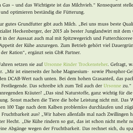
n Gas – und das Wichtigste ist das Milchvieh.“ Konsequent stel
und optimieren beständig die Fütterung.
ur gutes Grundfutter gibt auch Milch. „Bei uns muss beste Qualit
ialist Heckenberger, der 2015 als bester Junglandwirt mit dem
t in der Aussaat auch mal mit Spitzwegerich und Futterchicoree
Appetit der Kühe anzuregen. Zum Betrieb gehört viel Dauergr
n der Ration“, ergänzt sein GbR Partner.
 Jahren setzen sie auf
Ursonne Rinder Trockensteher
. Gefragt, 
. „Mir ist einerseits der hohe Magnesium- sowie Phosphor-Geh
en DCAB-Wert nach unten. Bei dem hohen Grasanteil, das pack
Festliegende. Das schreibe ich zum Teil auch der
Ursonne
zu.“
anregenden Kräuter? „Das sind Naturstoffe, ganz wichtig für di
ung. Sonst machen die Tiere die hohe Leistung nicht mit. Das Wi
ten 100 Tage nach dem Kalben problemlos durchlaufen und züg
 Fruchtbarkeit aus? „Wir haben allenfalls mal nach Zwillingen
ter Hecht. „Die Kühe rindern so gut, das ist schon nicht mehr n
ine Abgänge wegen der Fruchtbarkeit. Das rechnet sich, du spa