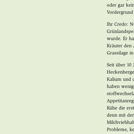
oder gar kei
Vordergrund 
Ihr Credo: N
Grünlandspez
wurde. Er ha
Kräuter den 
Grassilage i
Seit über 10
Heckenberger
Kalium und d
haben wenig 
stoffwechsel
Appetitanreg
Kühe die ers
denn mit der
Milchviehhal
Probleme, ke