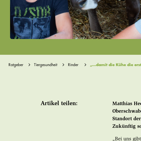
Ratgeber
Tiergesundheit
Rinder
„…damit die Kühe die ers
Artikel teilen:
Matthias He
Oberschwabe
Standort de
Zukünftig s
„Bei uns gib