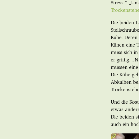
Stress.“ „Un
Trockensteh
Die beiden L
Stellschraub
Kühe. Deren A
Kühen eine 
muss sich in
er griffig. „
müssen eine 
Die Kühe geh
Abkalben beh
Trockenstehe
Und die Kos
etwas andere
Die beiden 
auch ein hoc