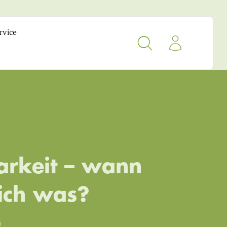
rvice
arkeit – wann
ich was?