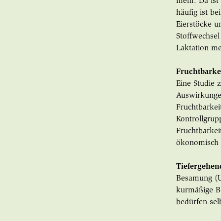
mehr. Da ist
häufig ist b
Eierstöcke 
Stoffwechsel
Laktation me
Fruchtbarke
Eine Studie 
Auswirkungen
Fruchtbarkei
Kontrollgrup
Fruchtbarkei
ökonomisch ä
Tiefergehen
Besamung (Um
kurmäßige B
bedürfen sel