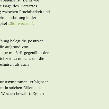
 Probleme ist. Denn wie
ussage des Tierarztes
 zwischen Fruchtbarkeit und
hselentlastung in der
pitel
„Stoffwechsel“.
hung belegt die positiven
die aufgrund von
ruppe mit 3 % gegenüber der
stehzeit zu nutzen, um die
echnisch als auch
unstsymptomen, erfolgloser
h in solchen Fällen eine
6 Wochen bewährt. Zysten