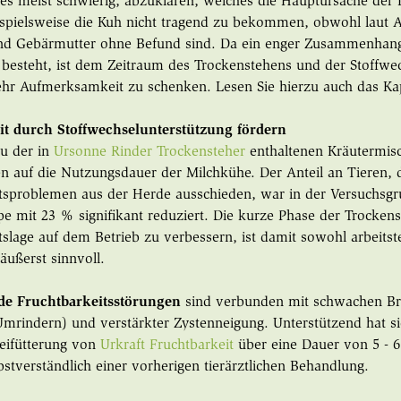
 es meist schwierig, abzuklären, welches die Hauptursache der
eispielsweise die Kuh nicht tragend zu bekommen, obwohl laut A
und Gebärmutter ohne Befund sind. Da ein enger Zusammenhang
 besteht, ist dem Zeitraum des Trockenstehens und der Stoffwec
hr Aufmerksamkeit zu schenken. Lesen Sie hierzu auch das Ka
it durch Stoffwechselunterstützung fördern
zu der in
Ursonne Rinder Trockensteher
enthaltenen Kräutermisc
 auf die Nutzungsdauer der Milchkühe. Der Anteil an Tieren, 
tsproblemen aus der Herde ausschieden, war in der Versuchsg
pe mit 23 % signifikant reduziert. Die kurze Phase der Trocken
tslage auf dem Betrieb zu verbessern, ist damit sowohl arbeitst
ußerst sinnvoll.
de Fruchtbarkeitsstörungen
sind verbunden mit schwachen Br
rindern) und verstärkter Zystenneigung. Unterstützend hat sic
eifütterung von
Urkraft Fruchtbarkeit
über eine Dauer von 5 - 
bstverständlich einer vorherigen tierärztlichen Behandlung.