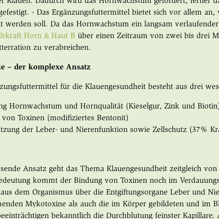
der Klauen. Dadurch wird das Hornwachstum gefördert, ferner 
efestigt. - Das Ergänzungsfuttermittel bietet sich vor allem an
kt werden soll. Da das Hornwachstum ein langsam verlaufender 
Urkraft Horn & Haut B
über einen Zeitraum von zwei bis drei 
tterration zu verabreichen.
ue – der komplexe Ansatz
zungsfuttermittel für die Klauengesundheit besteht aus drei wes
ng Hornwachstum und Hornqualität (Kieselgur, Zink und Biotin
von Toxinen (modifiziertes Bentonit)
ützung der Leber- und Nierenfunktion sowie Zellschutz (37% K
sende Ansatz geht das Thema Klauengesundheit zeitgleich von 
edeutung kommt der Bindung von Toxinen noch im Verdauungst
 aus dem Organismus über die Entgiftungsorgane Leber und Ni
enden Mykotoxine als auch die im Körper gebildeten und im Bl
eeinträchtigen bekanntlich die Durchblutung feinster Kapillare