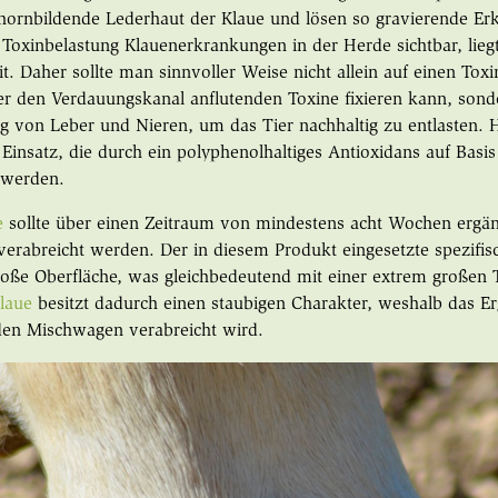
 hornbildende Lederhaut der Klaue und lösen so gravierende Er
 Toxinbelastung Klauenerkrankungen in der Herde sichtbar, liegt 
t. Daher sollte man sinnvoller Weise nicht allein auf einen Toxin
ber den Verdauungskanal anflutenden Toxine fixieren kann, sond
g von Leber und Nieren, um das Tier nachhaltig zu entlasten.
Einsatz, die durch ein polyphenolhaltiges Antioxidans auf Basi
 werden.
e
sollte über einen Zeitraum von mindestens acht Wochen ergä
 verabreicht werden. Der in diesem Produkt eingesetzte spezifis
oße Oberfläche, was gleichbedeutend mit einer extrem großen 
Klaue
besitzt dadurch einen staubigen Charakter, weshalb das Er
den Mischwagen verabreicht wird.