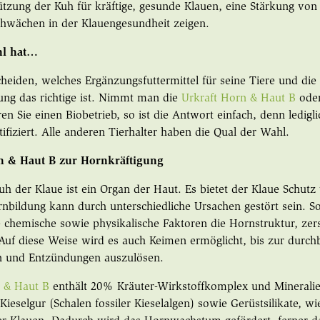
ützung der Kuh für kräftige, gesunde Klauen, eine Stärkung von i
hwächen in der Klauengesundheit zeigen.
hl hat…
eiden, welches Ergänzungsfuttermittel für seine Tiere und die 
ung das richtige ist. Nimmt man die
Urkraft Horn & Haut B
oder
ren Sie einen Biobetrieb, so ist die Antwort einfach, denn ledigl
tifiziert. Alle anderen Tierhalter haben die Qual der Wahl.
n & Haut B zur Hornkräftigung
h der Klaue ist ein Organ der Haut. Es bietet der Klaue Schutz
nbildung kann durch unterschiedliche Ursachen gestört sein. So
 chemische sowie physikalische Faktoren die Hornstruktur, zer
 Auf diese Weise wird es auch Keimen ermöglicht, bis zur durch
n und Entzündungen auszulösen.
n & Haut B
enthält 20% Kräuter-Wirkstoffkomplex und Minerali
eselgur (Schalen fossiler Kieselalgen) sowie Gerüstsilikate, wie