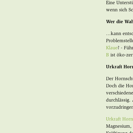
Eine Unterst
wenn sich Sc
Wer die Wa
…kann entsch
Problemstell
Klaue
? - Füh
B
ist öko-zer
Urkraft Hor
Der Hornschu
Doch die Hor
verschiedene
durchlässig.
vorzudringe
Urkraft Hor
Magnesium, Ki