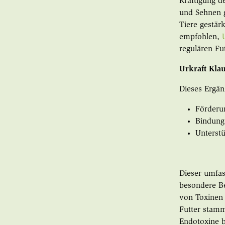
Kräftigung 
und Sehnen g
Tiere gestär
empfohlen,
regulären Fu
Urkraft Kla
Dieses Ergän
Förderu
Bindung 
Unterst
Dieser umfas
besondere B
von Toxinen
Futter stamm
Endotoxine b