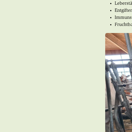
Leberst
Entgifte
Immuns
Fruchtb