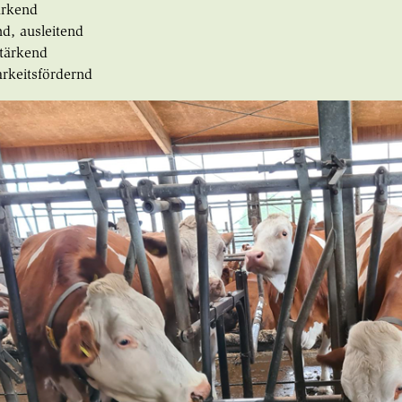
ärkend
nd, ausleitend
tärkend
arkeitsfördernd