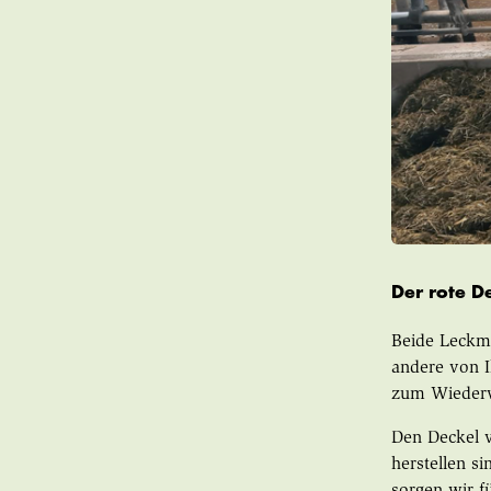
Der rote D
Beide Leckm
andere von I
zum Wiederve
Den Deckel v
herstellen si
sorgen wir f