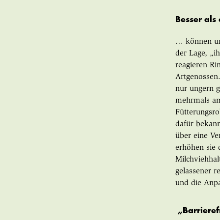
Besser als
… können uns
der Lage, „
reagieren Ri
Artgenossen.
nur ungern g
mehrmals am 
Fütterungsro
dafür bekann
über eine V
erhöhen sie 
Milchviehhal
gelassener r
und die Anpa
„Barrieref