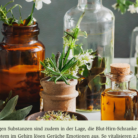
igen Substanzen sind zudem in der Lage, die Blut-Hirn-Schrank
stem im Gehirn lösen Gerüche Emotionen aus. So vitalisieren z.B