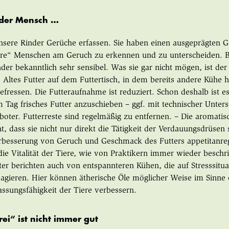
 der Mensch …
ere Rinder Gerüche erfassen. Sie haben einen ausgeprägten Ge
ihre“ Menschen am Geruch zu erkennen und zu unterscheiden. 
nder bekanntlich sehr sensibel. Was sie gar nicht mögen, ist de
 Altes Futter auf dem Futtertisch, in dem bereits andere Kühe
efressen. Die Futteraufnahme ist reduziert. Schon deshalb ist es
Tag frisches Futter anzuschieben – ggf. mit technischer Unter
boter. Futterreste sind regelmäßig zu entfernen. – Die aromatis
t, dass sie nicht nur direkt die Tätigkeit der Verdauungsdrüse
erbesserung von Geruch und Geschmack des Futters appetitanre
die Vitalität der Tiere, wie von Praktikern immer wieder besch
ter berichten auch von entspannteren Kühen, die auf Stresssitua
eagieren. Hier können ätherische Öle möglicher Weise im Sinne
ssungsfähigkeit der Tiere verbessern.
rei“ ist nicht immer gut