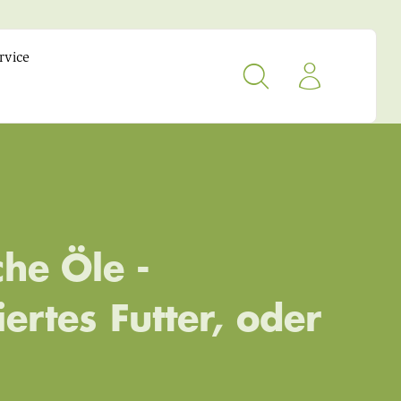
rvice
che Öle -
ertes Futter, oder