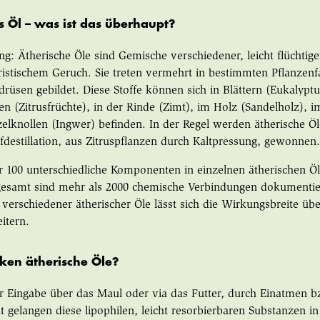
s Öl – was ist das überhaupt?
ng: Ätherische Öle sind Gemische verschiedener, leicht flüchtiger
ristischem Geruch. Sie treten vermehrt in bestimmten Pflanzen
ldrüsen gebildet. Diese Stoffe können sich in Blättern (Eukalypt
len (Zitrusfrüchte), in der Rinde (Zimt), im Holz (Sandelholz),
elknollen (Ingwer) befinden. In der Regel werden ätherische Ö
estillation, aus Zitruspflanzen durch Kaltpressung, gewonnen
 100 unterschiedliche Komponenten in einzelnen ätherischen Ö
esamt sind mehr als 2000 chemische Verbindungen dokumentier
verschiedener ätherischer Öle lässt sich die Wirkungsbreite üb
itern.
ken ätherische Öle?
r Eingabe über das Maul oder via das Futter, durch Einatmen b
t gelangen diese lipophilen, leicht resorbierbaren Substanzen in