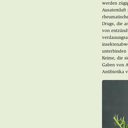
werden zügig
Ausatemluft
rheumatische
Drugs, die a
von entzündu
verdauungsan
insektenabwe
unterbinden 
Keime, die s
Gaben von An
Antibiotika 