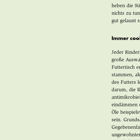
heben die St
nichts zu tu
gut gelaunt 
Immer cool
Jeder Rinder
große Auswah
Futtertisch 
stammen, akt
des Futters 
darum, die 
antimikrobie
eindämmen u
Öle beispiel
sein. Grunds
Gegebenenfa
ungewohnten