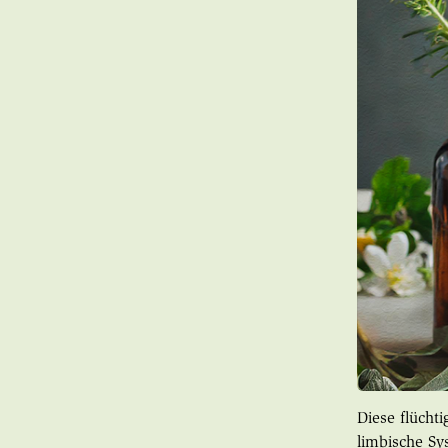
Diese flücht
limbische Sy