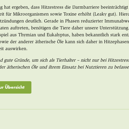
g hat ergeben, dass Hitzestress die Darmbarriere beeinträchtig
eit für Mikroorganismen sowie Toxine erhöht (Leaky gut). Hierd
ntzündungen deutlich. Gerade in Phasen reduzierter Immunabweh
n auftreten, benötigen die Tiere daher unsere Unterstützung.
spiel aus Thymian und Eukalyptus, haben bekanntlich stark e
sowie der anderer ätherische Öle kann sich daher in Hitzephasen 
it auswirken.
nd gute Gründe, um sich als Tierhalter – nicht nur bei Hitzestre
der ätherischen Öle und ihrem Einsatz bei Nutztieren zu befass
ur Übersicht