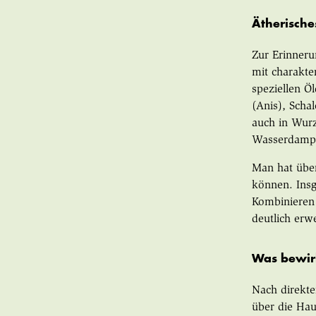
Ätherische
Zur Erinneru
mit charakte
speziellen Ö
(Anis), Scha
auch in Wurz
Wasserdampfd
Man hat über
können. Insg
Kombinieren 
deutlich erwe
Was bewir
Nach direkte
über die Hau