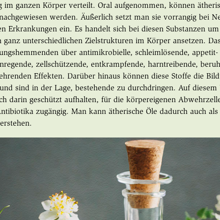
 im ganzen Körper verteilt. Oral aufgenommen, können ätherisc
 nachgewiesen werden. Äußerlich setzt man sie vorrangig bei 
n Erkrankungen ein. Es handelt sich bei diesen Substanzen um 
n ganz unterschiedlichen Zielstrukturen im Körper ansetzen. D
ngshemmenden über antimikrobielle, schleimlösende, appetit-
regende, zellschützende, entkrampfende, harntreibende, beruh
hrenden Effekten. Darüber hinaus können diese Stoffe die Bil
und sind in der Lage, bestehende zu durchdringen. Auf diese
ich darin geschützt aufhalten, für die körpereigenen Abwehrzell
tibiotika zugängig. Man kann ätherische Öle dadurch auch als
verstehen.