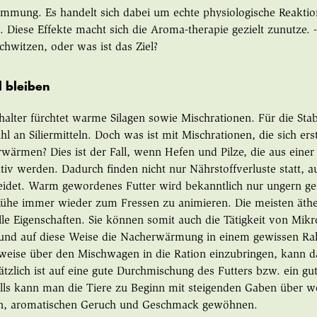
immung. Es handelt sich dabei um echte physiologische Reaktio
n. Diese Effekte macht sich die Aroma-therapie gezielt zunutze. 
schwitzen, oder was ist das Ziel?
 bleiben
halter fürchtet warme Silagen sowie Mischrationen. Für die Stabi
l an Siliermitteln. Doch was ist mit Mischrationen, die sich ers
erwärmen? Dies ist der Fall, wenn Hefen und Pilze, die aus ein
iv werden. Dadurch finden nicht nur Nährstoffverluste statt, a
leidet. Warm gewordenes Futter wird bekanntlich nur ungern ge
Kühe immer wieder zum Fressen zu animieren. Die meisten äthe
lle Eigenschaften. Sie können somit auch die Tätigkeit von Mik
nd auf diese Weise die Nacherwärmung in einem gewissen Rah
sweise über den Mischwagen in die Ration einzubringen, kann d
ätzlich ist auf eine gute Durchmischung des Futters bzw. ein gu
lls kann man die Tiere zu Beginn mit steigenden Gaben über w
, aromatischen Geruch und Geschmack gewöhnen.