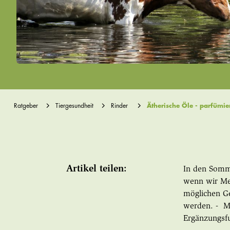
Ratgeber
Tiergesundheit
Rinder
Ätherische Öle - parfümier
Artikel teilen:
In den Somm
wenn wir Men
möglichen Ge
werden. - Ma
Ergänzungsfu