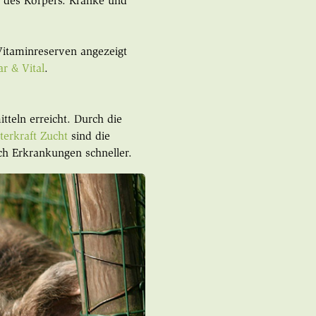
g des Körpers. Kranke und
Vitaminreserven angezeigt
ar & Vital
.
tteln erreicht. Durch die
terkraft Zucht
sind die
ch Erkrankungen schneller.