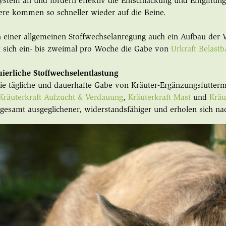
stem an und fördern effektiv die Entschlackung und Entgiftun
iere kommen so schneller wieder auf die Beine.
 einer allgemeinen Stoffwechselanregung auch ein Aufbau der 
lt sich ein- bis zweimal pro Woche die Gabe von
Urkraft Belastb
uierliche Stoffwechselentlastung
ie tägliche und dauerhafte Gabe von Kräuter-Ergänzungsfuttermi
Kräuterkraft Aufzucht & Verdauung
,
Kräuterkraft Mast
und
Kräu
gesamt ausgeglichener, widerstandsfähiger und erholen sich na