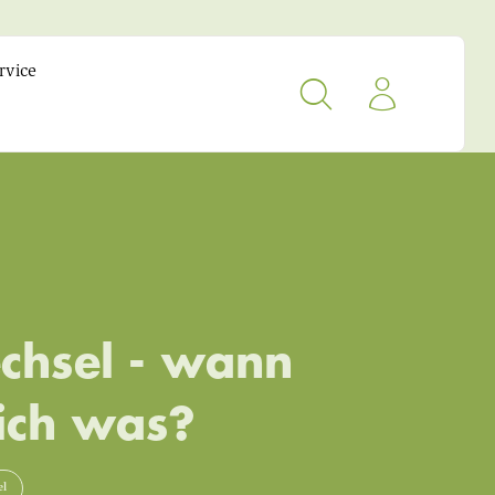
rvice
chsel - wann
ich was?
el