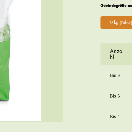
Gebindegröße a
10 kg (Pulver
Anza
hl
Bis
3
Bis
3
Bis
4