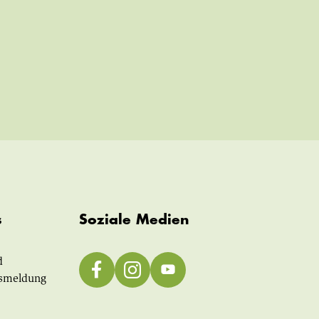
s
Soziale Medien
d
smeldung