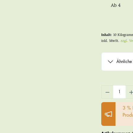
Ab
4
Inhalt:
10 Kilogra
inkl. MwSt.
zzgl. V
Ähnliche 
3 % 
Prod