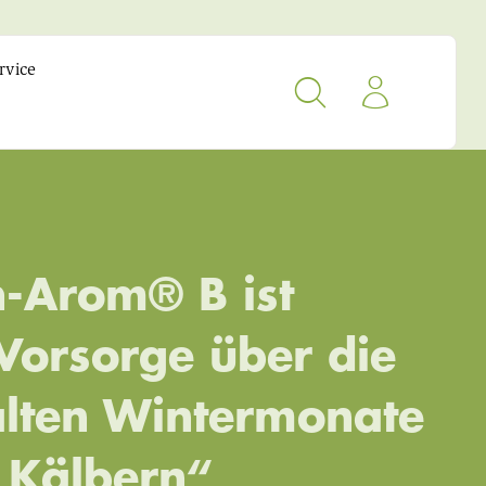
rvice
-Arom® B ist
Vorsorge über die
alten Wintermonate
 Kälbern“