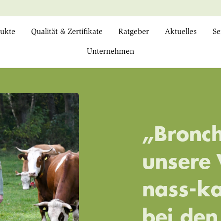
ukte
Qualität & Zertifikate
Ratgeber
Aktuelles
Se
Unternehmen
„Bronch
unsere 
nass-k
bei den