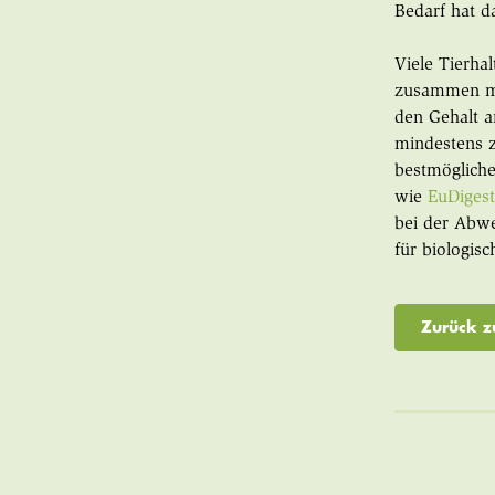
Bedarf hat d
Viele Tierha
zusammen mit
den Gehalt a
mindestens 
bestmögliche
wie
EuDiges
bei der Abwe
für biologis
Zurück z