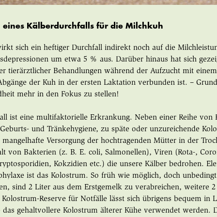
 eines Kälberdurchfalls für die Milchkuh
irkt sich ein heftiger Durchfall indirekt noch auf die Milchleis
sdepressionen um etwa 5 % aus. Darüber hinaus hat sich geze
er tierärztlicher Behandlungen während der Aufzucht mit einem
Abgänge der Kuh in der ersten Laktation verbunden ist. – Grund 
heit mehr in den Fokus zu stellen!
all ist eine multifaktorielle Erkrankung. Neben einer Reihe vo
Geburts- und Tränkehygiene, zu späte oder unzureichende Kolo
, mangelhafte Versorgung der hochtragenden Mütter in der Trocke
alt von Bakterien (z. B. E. coli, Salmonellen), Viren (Rota-, Cor
Kryptosporidien, Kokzidien etc.) die unsere Kälber bedrohen. El
phylaxe ist das Kolostrum. So früh wie möglich, doch unbedingt
n, sind 2 Liter aus dem Erstgemelk zu verabreichen, weitere 2 
 Kolostrum-Reserve für Notfälle lässt sich übrigens bequem in Li
te das gehaltvollere Kolostrum älterer Kühe verwendet werden. 