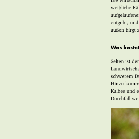
Die wirtscha
weibliche Kä
aufgelaufene
entgeht, und
außen birgt 
Was kostet
Selten ist d
Landwirtscha
schwerem Du
Hinzu kommt 
Kalbes und 
Durchfall we