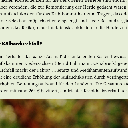
ftlichen Konsequenzen für die betroffenen Betriebe sind enorm
lber verenden, die zur Remontierung der Herde gedacht waren
n Aufzuchtkosten für das Kalb kommt hier zum Tragen, dass dem
 die Selektionsmöglichkeiten eingeengt sind. Jede Bestandser
zudem das Risiko, neue Infektionskrankheiten in die Herde zu t
 Kälberdurchfall?
em Tierhalter das ganze Ausmaß der anfallenden Kosten bewusst
ftskammer Niedersachsen (Bernd Lührmann, Osnabrück) geben h
rchfall macht der Faktor „Tierarzt und Medikamentenaufwand“
eine deutliche Erhöhung der Aufzuchtkosten durch verringert
erhöhten Betreuungsaufwand für den Landwirt. Die Gesamtkost
rden mit rund 263 € beziffert, ein leichter Krankheitsverlauf kos