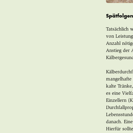
Spätfolgen
Tatsächlich w
von Leistung
Anzahl nötig
Anstieg der 
Kälbergesund
Kälberdurchf
mangelhafte 
kalte Tränke
es eine Vielf
Einzellern (
Durchfallpro
Lebensstunde
danach. Eine
Hierfür soll