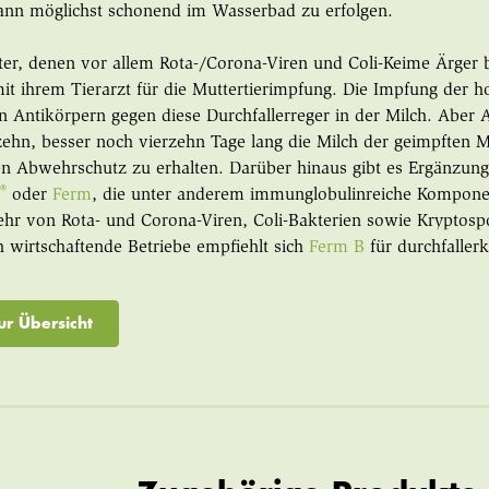
ann möglichst schonend im Wasserbad zu erfolgen.
lter, denen vor allem Rota-/Corona-Viren und Coli-Keime Ärger b
 ihrem Tierarzt für die Muttertierimpfung. Die Impfung der 
n Antikörpern gegen diese Durchfallerreger in der Milch. Aber A
zehn, besser noch vierzehn Tage lang die Milch der geimpfte
n Abwehrschutz zu erhalten. Darüber hinaus gibt es Ergänzungsf
®
t
oder
Ferm
, die unter anderem immunglobulinreiche Kompone
hr von Rota- und Corona-Viren, Coli-Bakterien sowie Kryptospor
ch wirtschaftende Betriebe empfiehlt sich
Ferm B
für durchfaller
ur Übersicht