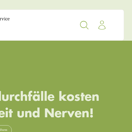
rvice
urchfälle kosten
eit und Nerven!
-Darm