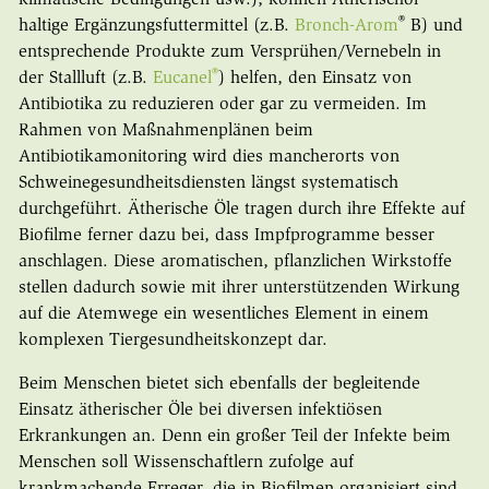
®
haltige Ergänzungsfuttermittel (z.B.
Bronch-Arom
B) und
entsprechende Produkte zum Versprühen/Vernebeln in
®
der Stallluft (z.B.
Eucanel
) helfen, den Einsatz von
Antibiotika zu reduzieren oder gar zu vermeiden. Im
Rahmen von Maßnahmenplänen beim
Antibiotikamonitoring wird dies mancherorts von
Schweinegesundheitsdiensten längst systematisch
durchgeführt. Ätherische Öle tragen durch ihre Effekte auf
Biofilme ferner dazu bei, dass Impfprogramme besser
anschlagen. Diese aromatischen, pflanzlichen Wirkstoffe
stellen dadurch sowie mit ihrer unterstützenden Wirkung
auf die Atemwege ein wesentliches Element in einem
komplexen Tiergesundheitskonzept dar.
Beim Menschen bietet sich ebenfalls der begleitende
Einsatz ätherischer Öle bei diversen infektiösen
Erkrankungen an. Denn ein großer Teil der Infekte beim
Menschen soll Wissenschaftlern zufolge auf
krankmachende Erreger, die in Biofilmen organisiert sind,