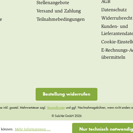
AGB
Stellenangebote
Datenschutz
Versand und Zahlung
Widerrufsrecht
e
Teilnahmebedingungen
Kunden- und
Lieferantendat
Cookie-Einstel
E-Rechnungs-A
übermitteln
Bestellung widerrufen
ise inkl. gesetzl. Mehrwertsteuer zzgl.
Versandkosten
und ggf. Nachnahmegebühren, wenn nicht anders 
© SaluVet GmbH 2026
Nur technisch notwendi
u können.
Mehr Informationen ...