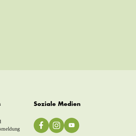
s
Soziale Medien
d
smeldung