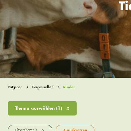
T
Ratgeber
Tiergesundheit
Rinder
Thema auswählen
(1)
×
Phytotherapie
Zurücksetzen