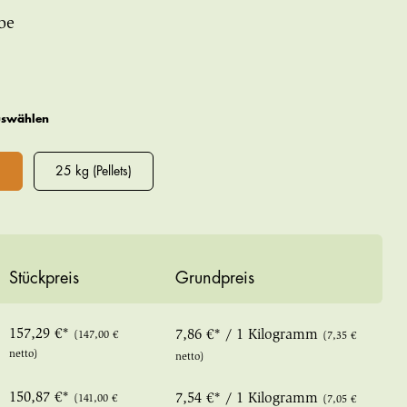
be
uswählen
)
25 kg (Pellets)
Stückpreis
Grundpreis
157,29 €*
7,86 €* / 1 Kilogramm
(147,00 €
(7,35 €
netto)
netto)
150,87 €*
7,54 €* / 1 Kilogramm
(141,00 €
(7,05 €