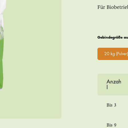
Für Biobetrie
Gebindegröße a
20 kg (Pulver
Anzah
l
Bis
3
Bis
9