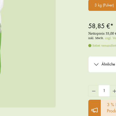
3 kg (Pulver)
58,85 €*
Nettopreis
55,00 
inkl. MwSt.
zzgl. V
Sofort versandfert
Ähnliche 
3 % 
Prod