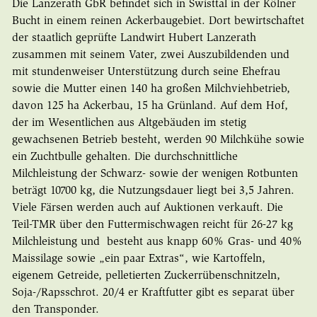
Die Lanzerath GbR befindet sich in Swisttal in der Kölner
Bucht in einem reinen Ackerbaugebiet. Dort bewirtschaftet
der staatlich geprüfte Landwirt Hubert Lanzerath
zusammen mit seinem Vater, zwei Auszubildenden und
mit stundenweiser Unterstützung durch seine Ehefrau
sowie die Mutter einen 140 ha großen Milchviehbetrieb,
davon 125 ha Ackerbau, 15 ha Grünland. Auf dem Hof,
der im Wesentlichen aus Altgebäuden im stetig
gewachsenen Betrieb besteht, werden 90 Milchkühe sowie
ein Zuchtbulle gehalten. Die durchschnittliche
Milchleistung der Schwarz- sowie der wenigen Rotbunten
beträgt 10700 kg, die Nutzungsdauer liegt bei 3,5 Jahren.
Viele Färsen werden auch auf Auktionen verkauft. Die
Teil-TMR über den Futtermischwagen reicht für 26-27 kg
Milchleistung und besteht aus knapp 60% Gras- und 40%
Maissilage sowie „ein paar Extras“, wie Kartoffeln,
eigenem Getreide, pelletierten Zuckerrübenschnitzeln,
Soja-/Rapsschrot. 20/4 er Kraftfutter gibt es separat über
den Transponder.