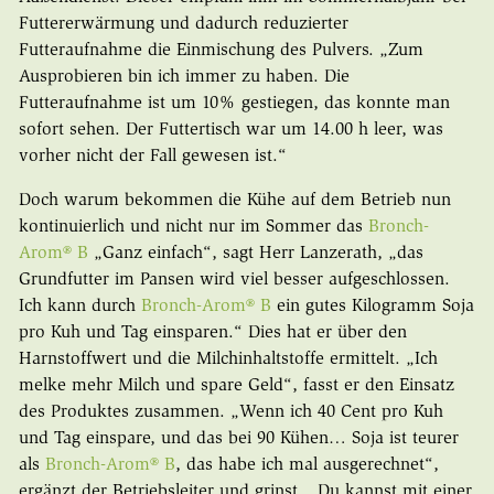
Futtererwärmung und dadurch reduzierter
Futteraufnahme die Einmischung des Pulvers. „Zum
Ausprobieren bin ich immer zu haben. Die
Futteraufnahme ist um 10% gestiegen, das konnte man
sofort sehen. Der Futtertisch war um 14.00 h leer, was
vorher nicht der Fall gewesen ist.“
Doch warum bekommen die Kühe auf dem Betrieb nun
kontinuierlich und nicht nur im Sommer das
Bronch-
Arom® B
„Ganz einfach“, sagt Herr Lanzerath, „das
Grundfutter im Pansen wird viel besser aufgeschlossen.
Ich kann durch
Bronch-Arom® B
ein gutes Kilogramm Soja
pro Kuh und Tag einsparen.“ Dies hat er über den
Harnstoffwert und die Milchinhaltstoffe ermittelt. „Ich
melke mehr Milch und spare Geld“, fasst er den Einsatz
des Produktes zusammen. „Wenn ich 40 Cent pro Kuh
und Tag einspare, und das bei 90 Kühen… Soja ist teurer
als
Bronch-Arom® B
, das habe ich mal ausgerechnet“,
ergänzt der Betriebsleiter und grinst. „Du kannst mit einer