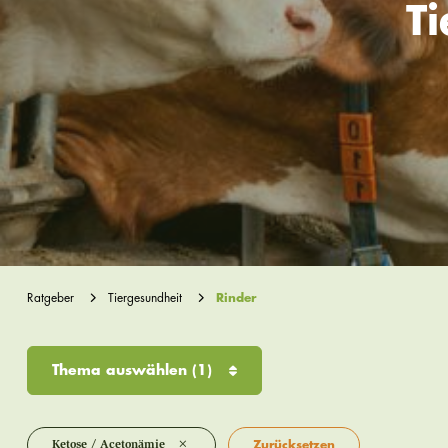
T
Ratgeber
Tiergesundheit
Rinder
Thema auswählen
(1)
×
Ketose / Acetonämie
Zurücksetzen