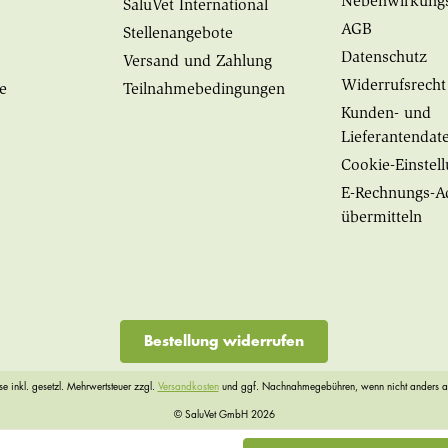
Nebenwirkung
SaluVet International
AGB
Stellenangebote
Datenschutz
Versand und Zahlung
Widerrufsrecht
e
Teilnahmebedingungen
Kunden- und
Lieferantendat
Cookie-Einstel
E-Rechnungs-A
übermitteln
Bestellung widerrufen
ise inkl. gesetzl. Mehrwertsteuer zzgl.
Versandkosten
und ggf. Nachnahmegebühren, wenn nicht anders 
© SaluVet GmbH 2026