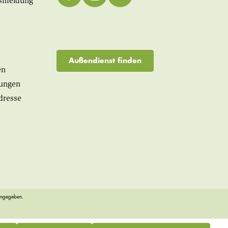
smeldung
Außendienst finden
en
lungen
dresse
angegeben.