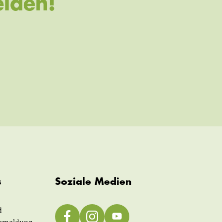
lden!
s
Soziale Medien
d