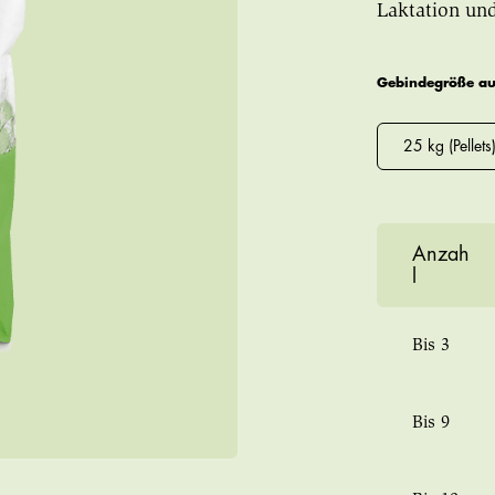
Laktation und
Gebindegröße a
25 kg (Pellets
Anzah
l
Bis
3
Bis
9