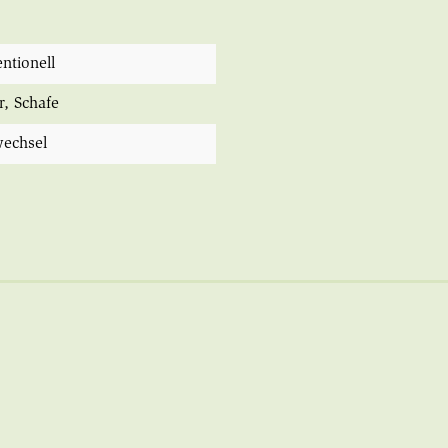
ntionell
r
, Schafe
wechsel